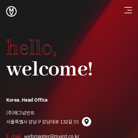
C
hello,
o
n
t
a
welcome!
c
t
u
s
Korea. Head Office
US
(주)매그넘빈트
24
서울특별시 강남구 강남대로 132길 55
Ip
E-mail.
webmaster@mvint.co.kr
Tel