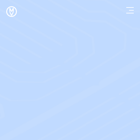
매
그
넘
빈
트
수
행
프
로
젝
트